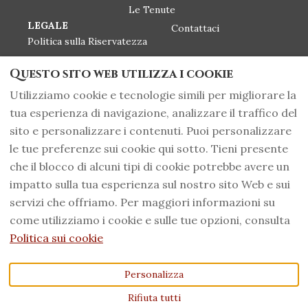
Le Tenute
LEGALE
Contattaci
Politica sulla Riservatezza
Gestione dei Cookie
Questo sito web utilizza i cookie
Informazioni sull'etichetta
Utilizziamo cookie e tecnologie simili per migliorare la
Politica di resi
tua esperienza di navigazione, analizzare il traffico del
sito e personalizzare i contenuti. Puoi personalizzare
le tue preferenze sui cookie qui sotto. Tieni presente
+39 0566 919135
Italiano
EUR
che il blocco di alcuni tipi di cookie potrebbe avere un
impatto sulla tua esperienza sul nostro sito Web e sui
PI 01092500535 - CIN
©
2026
Morisfarms wines
servizi che offriamo. Per maggiori informazioni su
IT053015B5YRPFYZM2,
from Tuscany
Tutti i diritti
come utilizziamo i cookie e sulle tue opzioni, consulta
Massa Marittima,
riservati
- Offerto
Grosseto, Italia 58024
.
da
Lodgify
Politica sui cookie
Fax
:
+39 0566 919380
Email
:
Personalizza
info@morisfarms.it
-
Rifiuta tutti
agriturismo@morisfarms.i